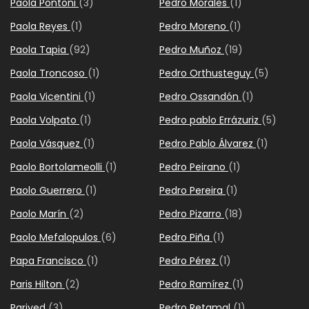
Paola Pontoni
(3)
Pedro Morales
(1)
Paola Reyes
(1)
Pedro Moreno
(1)
Paola Tapia
(92)
Pedro Muñoz
(19)
Paola Troncoso
(1)
Pedro Orthusteguy
(5)
Paola Vicentini
(1)
Pedro Ossandón
(1)
Paola Volpato
(1)
Pedro pablo Errázuriz
(5)
Paola Vásquez
(1)
Pedro Pablo Álvarez
(1)
Paolo Bortolameolli
(1)
Pedro Peirano
(1)
Paolo Guerrero
(1)
Pedro Pereira
(1)
Paolo Marín
(2)
Pedro Pizarro
(18)
Paolo Mefalopulos
(6)
Pedro Piña
(1)
Papa Francisco
(1)
Pedro Pérez
(1)
Paris Hilton
(2)
Pedro Ramírez
(1)
Parived
(3)
Pedro Retamal
(1)