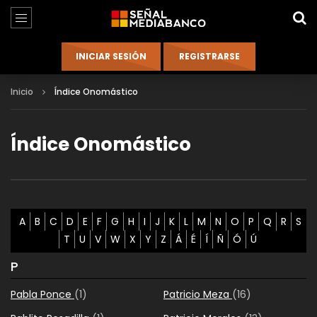
Inicio
Índice Onomástico
Índice Onomástico
A
B
C
D
E
F
G
H
I
J
K
L
M
N
O
P
Q
R
S
T
U
V
W
X
Y
Z
Á
É
Í
Ñ
Ó
Ú
P
Pabla Ponce
(1)
Patricio Meza
(16)