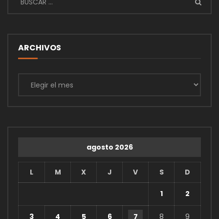
ARCHIVOS
Archivos
agosto 2026
L
M
X
J
V
S
D
1
2
3
4
5
6
7
8
9