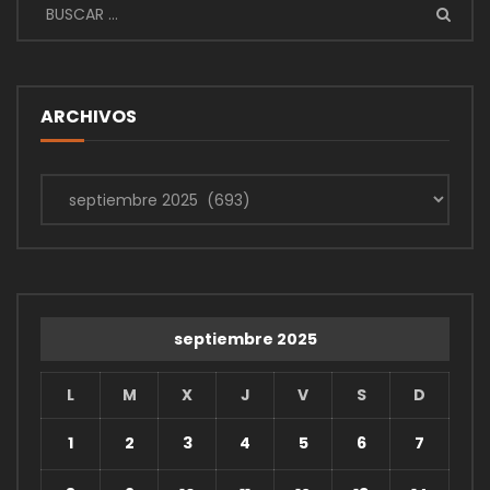
ARCHIVOS
Archivos
septiembre 2025
L
M
X
J
V
S
D
1
2
3
4
5
6
7