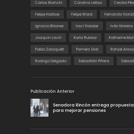
Carlos Bianchi
Carolina Leitao
Cecilia Pér
Felipe Harboe
Felipe Ward
Fernando Gonzá
Ignacio Briones
Irací Hassler
Iván Moreira
Joaquín Lavín
Karla Rubilar
Katherine Mart
Pablo Zalaquett
Pamela Gidi
Rafael Araos
Rodrigo Delgado
Sebastián Piñera
Sebast
Publicación Anterior
Senadora Rincón entrega propuesta
para mejorar pensiones